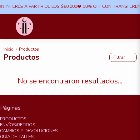
IN INTERÉS A PARTIR DE LOS $60.000​❤️ 10% OFF CON TRANSFERENC
Inicio
Productos
/
Productos
Filtrar
No se encontraron resultados...
Páginas
PRODUCTOS
ENVÍOS/RETIROS
CAMBIOS Y DEVOLUCIONES
GUÍA DE TALLES