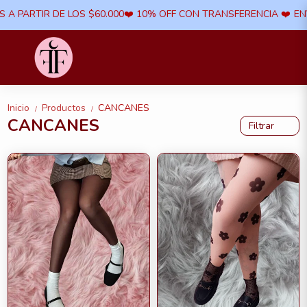
R DE LOS $60.000​❤️ 10% OFF CON TRANSFERENCIA ​❤️
ENVIOS A TOD
Inicio
Productos
CANCANES
/
/
CANCANES
Filtrar