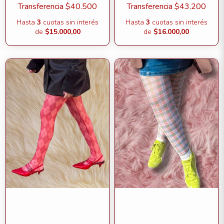
Transferencia
$40.500
Transferencia
$43.200
Hasta
3
cuotas sin interés
Hasta
3
cuotas sin interés
de
$15.000,00
de
$16.000,00