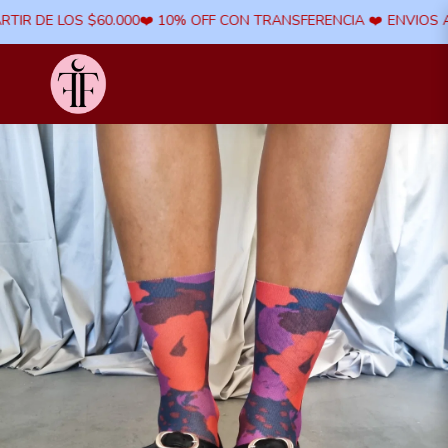
R DE LOS $60.000​❤️ 10% OFF CON TRANSFERENCIA ​❤️
ENVIOS A TO