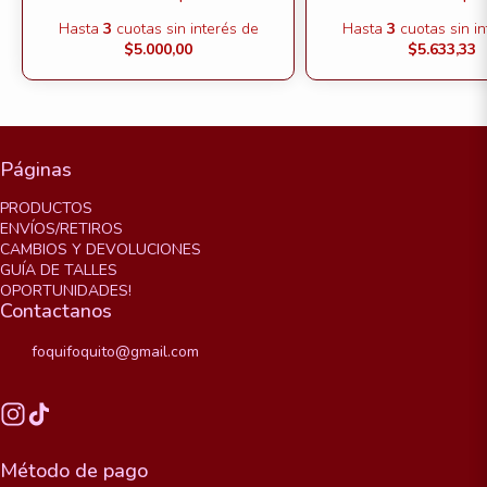
Hasta
3
cuotas sin interés
de
Hasta
3
cuotas sin i
$5.000,00
$5.633,33
Páginas
PRODUCTOS
ENVÍOS/RETIROS
CAMBIOS Y DEVOLUCIONES
GUÍA DE TALLES
OPORTUNIDADES!
Contactanos
foquifoquito@gmail.com
Método de pago